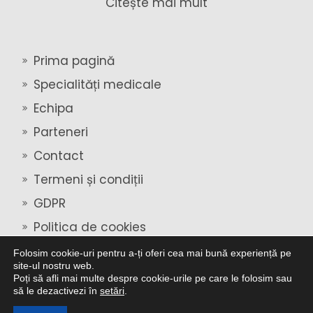
Citește mai mult
Prima pagină
Specialități medicale
Echipa
Parteneri
Contact
Termeni și condiții
GDPR
Politica de cookies
Folosim cookie-uri pentru a-ți oferi cea mai bună experiență pe
site-ul nostru web.
Copyright © 2026 - Recover
Poți să afli mai multe despre cookie-urile pe care le folosim sau
să le dezactivezi în
setări
.
Urmăriți-ne și pe