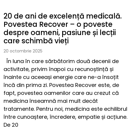
Neurologie pediatrică
20 de ani de excelență medicală.
Povestea Recover – o poveste
Recuperare medicală
despre oameni, pasiune și lecții
care schimbă vieți
Echipa
20 octombrie 2025
În luna în care sărbătorim două decenii de
Articole
activitate, privim înapoi cu recunoștință și
Contact
înainte cu aceeași energie care ne-a însoțit
încă din prima zi. Povestea Recover este, de
Recenzii
fapt, povestea oamenilor care au crezut că
medicina înseamnă mai mult decât
tratamente. Pentru noi, medicina este echilibrul
între cunoaștere, încredere, empatie și acțiune.
De 20