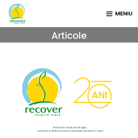
MENIU
Prima pagină
Articole
Despre noi
Specialități medicale
Ortopedie pediatrică
Chirurgie spinală
Ortopedie și traumatologie adulţi
Chirurgie pediatrică
Pediatrie